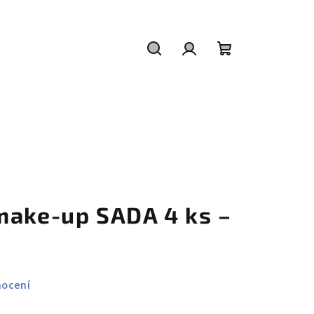
Hledat
Přihlášení
Nákupní
košík
make-up SADA 4 ks –
nocení