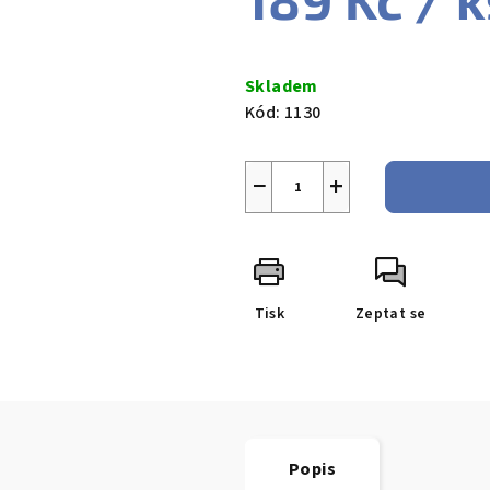
Měrná
cena:
Skladem
Kód:
1130
−
+
Tisk
Zeptat se
Popis