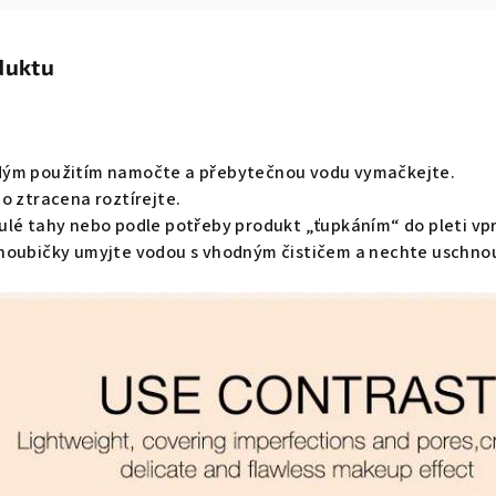
duktu
dým použitím namočte a přebytečnou vodu vymačkejte.
o ztracena roztírejte.
ulé tahy nebo podle potřeby produkt „ťupkáním“ do pleti vp
houbičky umyjte vodou s vhodným čističem a nechte uschno