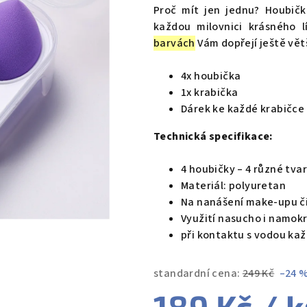
produktu
Proč mít jen jednu? Houbič
je
každou milovnici krásného l
4,8
barvách
Vám dopřejí ještě vět
z
5
4x houbička
hvězdiček.
1x krabička
Dárek ke každé krabičce
Technická specifikace:
4 houbičky – 4 různé tvar
Materiál: polyuretan
Na nanášení make-upu č
Využití nasucho i namok
při kontaktu s vodou kaž
standardní cena:
249 Kč
–24 
189 Kč
/ k