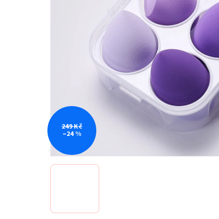
249 Kč
–24 %