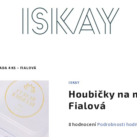
DA 4 KS – FIALOVÁ
ISKAY
Houbičky na 
Fialová
Průměrné
8 hodnocení
Podrobnosti hod
hodnocení