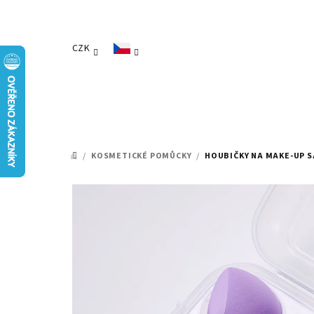
Přejít
na
obsah
CZK
/
KOSMETICKÉ POMŮCKY
/
HOUBIČKY NA MAKE-UP SA
DOMŮ