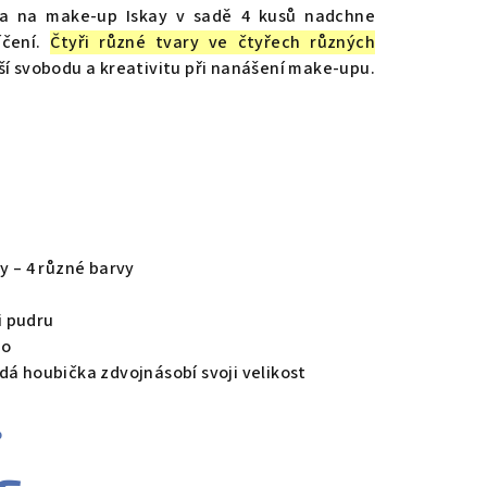
ka na make-up Iskay v sadě 4 kusů nadchne
íčení.
Čtyři různé tvary ve čtyřech různých
ší svobodu a kreativitu při nanášení make-upu.
y – 4 různé barvy
i pudru
ro
dá houbička zdvojnásobí svoji velikost
%
s