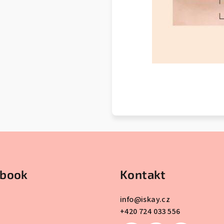
ebook
Kontakt
info
@
iskay.cz
+420 724 033 556