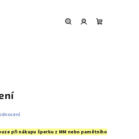
Hledat
Přihlášení
Nákupní
košík
ení
odnocení
ouze při nákupu šperku z MM nebo pamětního