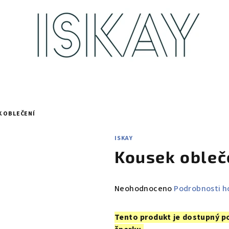
 OBLEČENÍ
ISKAY
Kousek obleč
Průměrné
Neohodnoceno
Podrobnosti h
hodnocení
produktu
Tento produkt je dostupný p
je