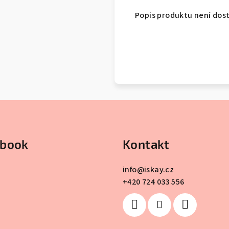
Popis produktu není dos
ebook
Kontakt
info
@
iskay.cz
+420 724 033 556