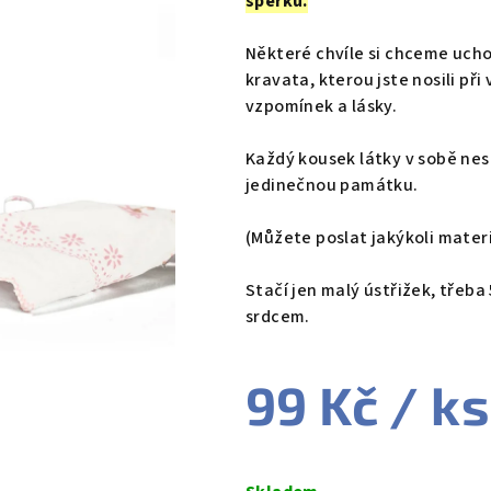
šperku.
0,0
z
Některé chvíle si chceme uch
5
kravata, kterou jste nosili př
hvězdiček.
vzpomínek a lásky.
Každý kousek látky v sobě ne
jedinečnou památku.
(Můžete poslat jakýkoli materi
Stačí jen malý ústřižek, třeba
srdcem.
99 Kč
/ ks
Měrná
cena: