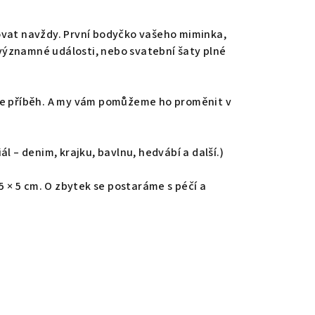
ovat navždy. První bodyčko vašeho miminka,
i významné události, nebo svatební šaty plné
se příběh. A my vám pomůžeme ho proměnit v
ál – denim, krajku, bavlnu, hedvábí a další.)
 5 × 5 cm. O zbytek se postaráme s péčí a