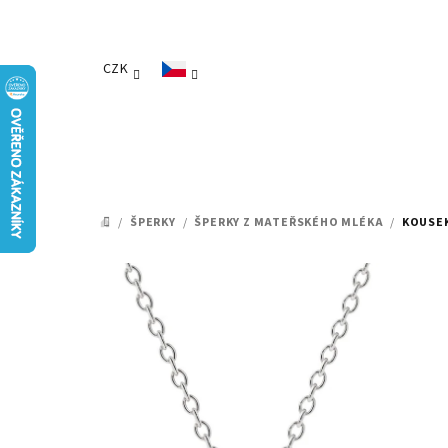
Přejít
na
obsah
CZK
/
ŠPERKY
/
ŠPERKY Z MATEŘSKÉHO MLÉKA
/
KOUSEK
DOMŮ