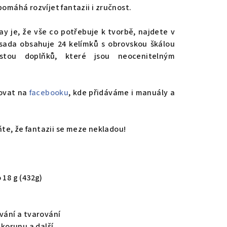
pomáhá rozvíjet fantazii i zručnost.
y je, že vše co potřebuje k tvorbě, najdete v
 sada obsahuje 24 kelímků s obrovskou škálou
stou doplňků, které jsou neocenitelným
dovat na
facebooku
, kde přidáváme i manuály a
te, že fantazii se meze nekladou!
 18 g (432g)
ávání a tvarování
 korunu a další.