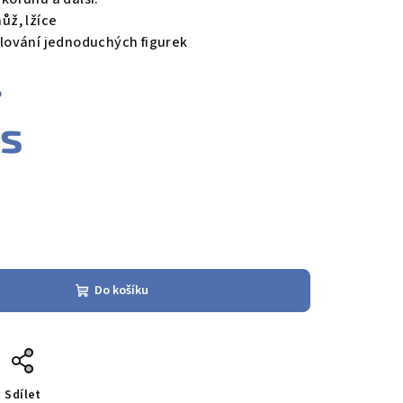
nůž, lžíce
lování jednoduchých figurek
%
ks
Do košíku
Sdílet