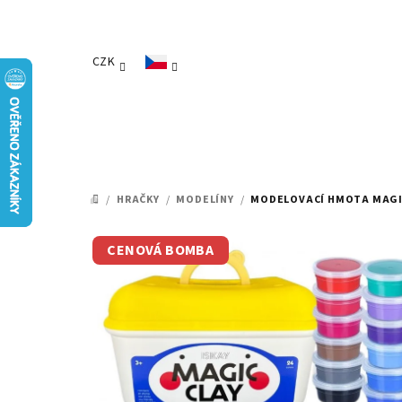
Přejít
na
obsah
CZK
/
HRAČKY
/
MODELÍNY
/
MODELOVACÍ HMOTA MAGIC 
DOMŮ
CENOVÁ BOMBA