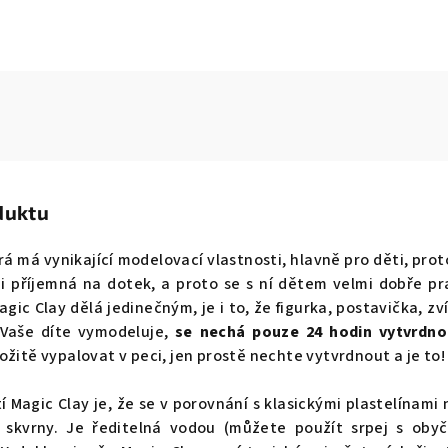
duktu
rá má vynikající modelovací vlastnosti, hlavně pro děti, prot
 příjemná na dotek, a proto se s ní dětem velmi dobře pr
agic Clay
dělá jedinečným, je i to, že figurka, postavička, zv
 Vaše díte vymodeluje,
se nechá pouze 24 hodin vytvrdn
ložitě vypalovat v peci, jen prostě nechte vytvrdnout a je to!
í Magic Clay je, že se v porovnání s klasickými plastelínami 
skvrny. Je ředitelná vodou (můžete použít srpej s obyč