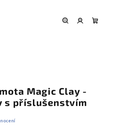
Hledat
Přihlášení
Nákupní
košík
mota Magic Clay -
v s příslušenstvím
dnocení