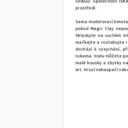
vodou). Společnost ISKA
prostředí.
Sama modelovací hmota j
pokud Magic Clay nepou
Skladujte na suchém mí
mačkejte a roztahujte 
dochází k vysychání, př
rukama. Vodu můžete použ
malé kousky a zbytky na
let. Hrozí nebezpečí vde