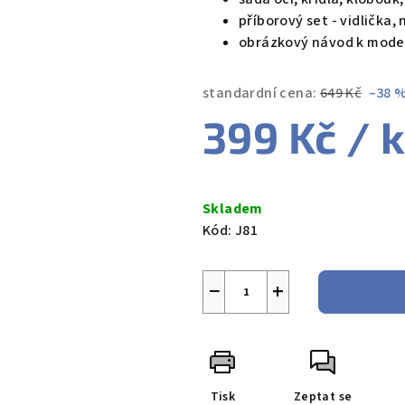
příborový set - vidlička, 
obrázkový návod k mode
standardní cena:
649 Kč
–38 
399 Kč
/ 
Měrná
cena:
Skladem
Kód:
J81
−
+
Tisk
Zeptat se