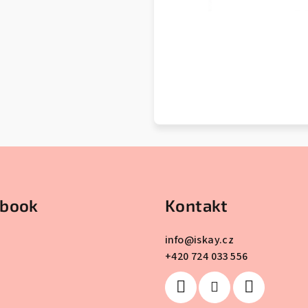
ebook
Kontakt
info
@
iskay.cz
+420 724 033 556