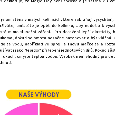
Y deklaruje, že Magic Clay není toxická a je šetrná k živ
e umístěna v malých kelímcích, které zabraňují vysychání,
žíváte, umístěte je zpět do kelímku, aby nedošlo k vysc
stě mimo sluneční záření. Pro dosažení lepší elasticity,
rukama, dokud se hmota nezačne natahovat a být vláčná.
idejte vodu, například ve spreji a znovu mačkejte a rozt
ívat i jako "lepidlo" při lepení jednotlivých dílů. Pokud zů
 rukách, omyjte teplou vodou. Výrobek není vhodný pro dět
chnutí.