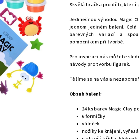
produktu
Skvělá hračka pro děti, která 
je
4,6
Jedinečnou výhodou Magic Cla
z
jednom jediném balení. Celá
5
barevných variací a spou
hvězdiček.
pomocníkem při tvorbě.
Pro inspiraci nás můžete sle
návody pro tvorbu figurek.
Těšíme se na vás a nezapomeň
Obsah balení:
24 ks barev Magic Clay po
6 formičky
váleček
nožíky ke krájení, vyřez
sada očí, křídla, klobouk,