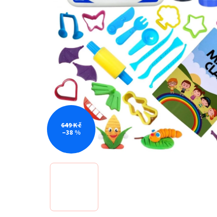
649 Kč
–38 %