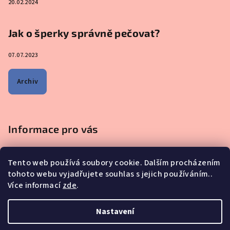
20.02.2024
Jak o šperky správně pečovat?
07.07.2023
Archiv
Informace pro vás
Obchodní podmínky
Tento web používá soubory cookie. Dalším procházením
Podmínky ochrany osobních údajů
tohoto webu vyjadřujete souhlas s jejich používáním..
Na co se mě nejčastěji ptáte - ŠPERKY Z MATEŘSKÉHO MLÉKA
Více informací
zde
.
Proč nakupovat u nás?
Reklamace, výměna a vrácení zboží
Nastavení