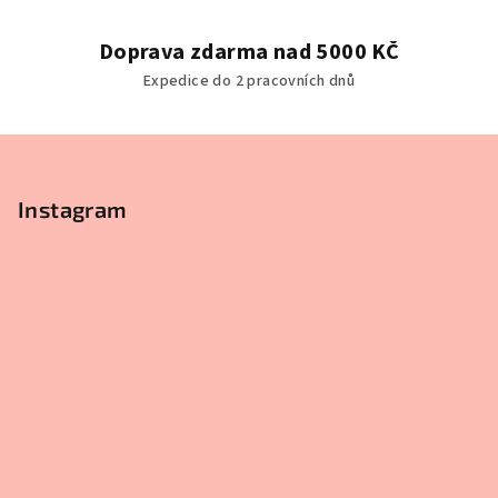
c
í
Doprava zdarma nad 5000 KČ
p
Expedice do 2 pracovních dnů
r
v
k
Z
y
á
v
p
Instagram
ý
a
p
t
i
s
í
u