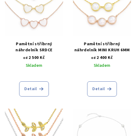
i
d
s
u
p
k
r
t
o
ů
d
Pamětní stříbrný
Pamětní stříbrný
náhrdelník SRDCE
náhrdelník MINI KRUH 6MM
u
2 500 Kč
2 400 Kč
od
od
k
Skladem
Skladem
t
ů
Detail
Detail