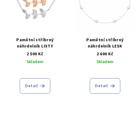
Pamětní stříbrný
Pamětní stříbrný
náhrdelník LISTY
náhrdelník LESK
2 500 Kč
2 600 Kč
Skladem
Skladem
Průměrné
Průměrné
hodnocení
hodnocení
produktu
produktu
Detail
Detail
je
je
5,0
5,0
z
z
5
5
hvězdiček.
hvězdiček.