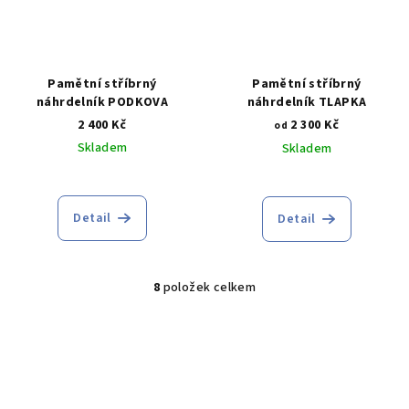
Pamětní stříbrný
Pamětní stříbrný
náhrdelník PODKOVA
náhrdelník TLAPKA
2 400 Kč
2 300 Kč
od
Skladem
Skladem
Průměrné
hodnocení
produktu
Detail
Detail
je
3,5
z
8
položek celkem
5
O
hvězdiček.
v
l
á
d
a