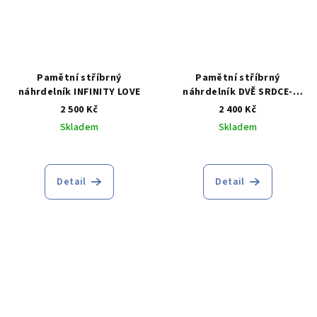
Pamětní stříbrný
Pamětní stříbrný
náhrdelník INFINITY LOVE
náhrdelník DVĚ SRDCE-
Oboustranný
2 500 Kč
2 400 Kč
Skladem
Skladem
Průměrné
hodnocení
produktu
Detail
Detail
je
4,7
z
5
hvězdiček.