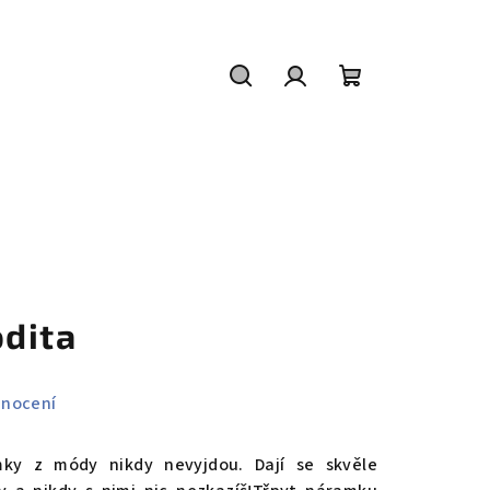
Hledat
Přihlášení
Nákupní
košík
dita
dnocení
mky z módy nikdy nevyjdou. Dají se skvěle