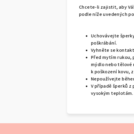
Chcete-li zajistit, aby V
podle níže uvedených po
Uchovávejte šperky
poškrábání.
Vyhněte se kontakt
Před mytím rukou, p
mýdlo nebo tělové 
k poškození kovu, z
Nepoužívejte běhe
V případě šperků z
vysokým teplotám.