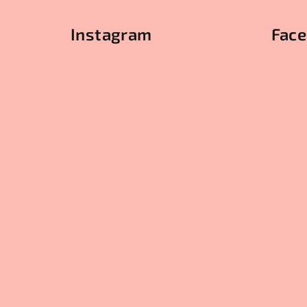
á
Instagram
Fac
p
a
t
í