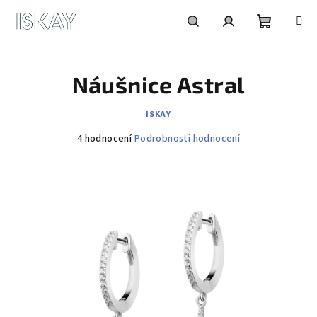
Přejít
na
obsah
Nákupní
Hledat
Přihlášení
Náušnice Astral
košík
ISKAY
Průměrné
4 hodnocení
Podrobnosti hodnocení
hodnocení
produktu
je
4,5
z
5
hvězdiček.