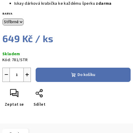
Iskay dárková krabička ke každému šperku
zdarma
BARVA
649 Kč
/ ks
Měrná
Skladem
cena:
Kód:
781/STR
−
+
Do košíku
Zeptat se
Sdílet