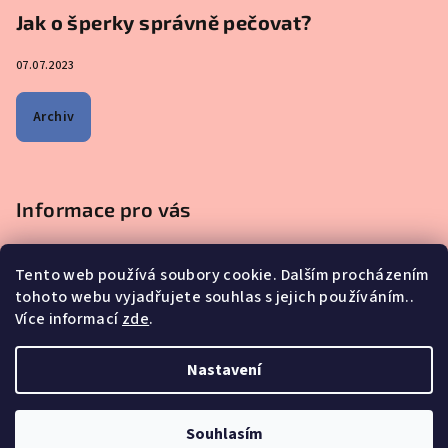
Jak o šperky správně pečovat?
07.07.2023
Archiv
Informace pro vás
Obchodní podmínky
Tento web používá soubory cookie. Dalším procházením
Podmínky ochrany osobních údajů
tohoto webu vyjadřujete souhlas s jejich používáním..
Na co se mě nejčastěji ptáte - ŠPERKY Z MATEŘSKÉHO MLÉKA
Více informací
zde
.
Proč nakupovat u nás?
Reklamace, výměna a vrácení zboží
Nastavení
Copyright 2026
iskay.cz
. Všechna práva vyhrazena.
Souhlasím