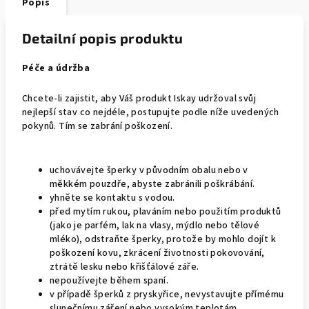
Popis
Detailní popis produktu
Péče a údržba
Chcete-li zajistit, aby Váš produkt Iskay udržoval svůj
nejlepší stav co nejdéle, postupujte podle níže uvedených
pokynů. Tím se zabrání poškození.
uchovávejte šperky v původním obalu nebo v
měkkém pouzdře, abyste zabránili poškrábání.
yhněte se kontaktu s vodou.
před mytím rukou, plaváním nebo použitím produktů
(jako je parfém, lak na vlasy, mýdlo nebo tělové
mléko), odstraňte šperky, protože by mohlo dojít k
poškození kovu, zkrácení životnosti pokovování,
ztrátě lesku nebo křišťálové záře.
nepoužívejte během spaní.
v případě šperků z pryskyřice, nevystavujte přímému
slunečnímu záření nebo vysokým teplotám.