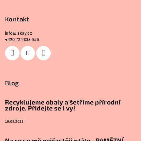
Kontakt
info
@
iskay.cz
+420 724 033 556
Blog
Recyklujeme obaly a šetříme přírodní
zdroje. Přidejte se i vy!
19.05.2025
Na co se mě nejčastěji ptáte - PAMĚTNÍ