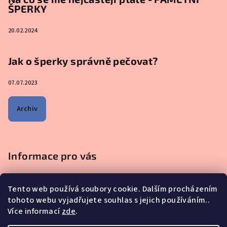
ŠPERKY
20.02.2024
Jak o šperky správně pečovat?
07.07.2023
Archiv
Informace pro vás
Obchodní podmínky
Tento web používá soubory cookie. Dalším procházením
Podmínky ochrany osobních údajů
tohoto webu vyjadřujete souhlas s jejich používáním..
Na co se mě nejčastěji ptáte - ŠPERKY Z MATEŘSKÉHO MLÉKA
Více informací
zde
.
Proč nakupovat u nás?