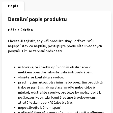
Popis
Detailní popis produktu
Péče a údržba
Chcete-li zajistit, aby Váš produkt Iskay udržoval svůj
nejlepší stav co nejdéle, postupujte podle níže uvedených
pokynů. Tím se zabrání poškození.
uchovávejte šperky v původním obalu nebo v
měkkém pouzdře, abyste zabránili poškrábání.
yhněte se kontaktu s vodou.
před mytím rukou, plaváním nebo použitím produktů
(jako je parfém, lak na vlasy, mýdlo nebo tělové
mléko), odstraňte šperky, protože by mohlo dojít k
poškození kovu, zkrácení životnosti pokovování,
ztrátě lesku nebo křišťálové záře.
nepoužívejte během spaní.
v případě šperků z pryskyřice, nevystavujte přímému