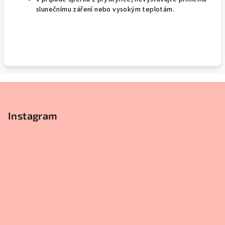
slunečnímu záření nebo vysokým teplotám.
Z
á
p
Instagram
a
t
í