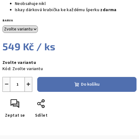
Neobsahuje nikl
Iskay dárková krabička ke každému šperku
zdarma
BARVA
549 Kč
/ ks
Měrná
Zvolte variantu
cena:
Kód:
Zvolte variantu
−
+
Do košíku
Zeptat se
Sdílet