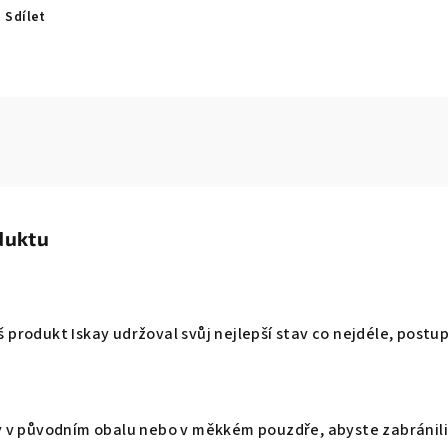
Sdílet
duktu
Váš produkt Iskay udržoval svůj nejlepší stav co nejdéle, pos
 v původním obalu nebo v měkkém pouzdře, abyste zabránili