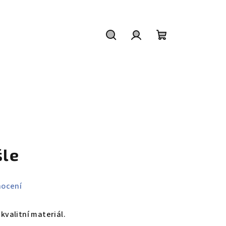
Hledat
Přihlášení
Nákupní
košík
šle
nocení
 kvalitní materiál.