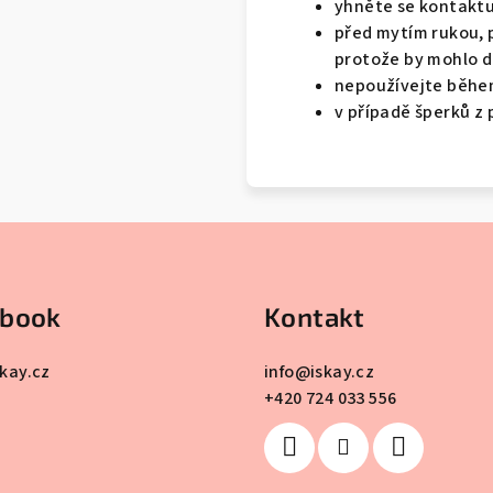
yhněte se kontaktu
před mytím rukou, p
protože by mohlo do
nepoužívejte běhe
v případě šperků z
ebook
Kontakt
skay.cz
info
@
iskay.cz
+420 724 033 556