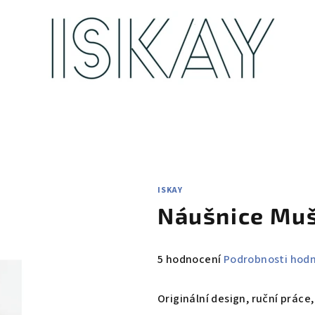
ISKAY
Náušnice Mu
Průměrné
5 hodnocení
Podrobnosti hod
hodnocení
produktu
Originální design, ruční práce,
je