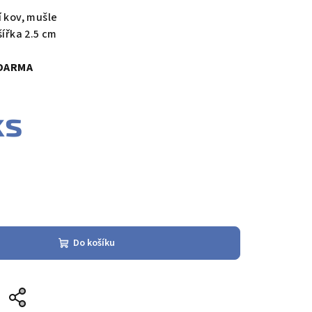
í kov, mušle
šířka 2.5 cm
DARMA
ks
Do košíku