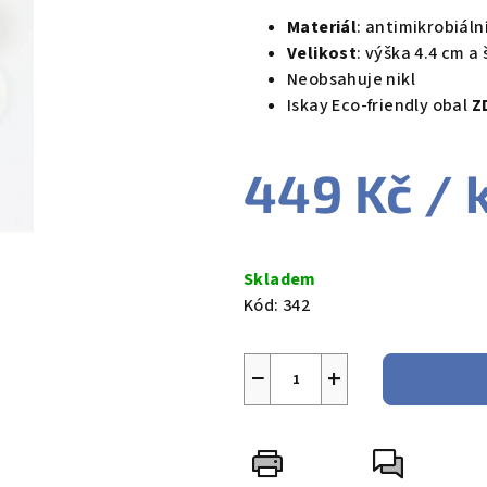
5,0
Materiál
: antimikrobiáln
z
Velikost
: výška 4.4 cm a 
5
Neobsahuje nikl
hvězdiček.
Iskay Eco-friendly obal
Z
449 Kč
/ 
Měrná
cena:
Skladem
Kód:
342
−
+