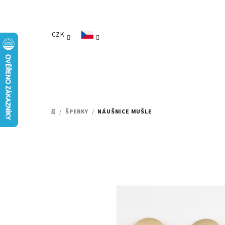
Přejít
na
obsah
CZK
/
ŠPERKY
/
NÁUŠNICE MUŠLE
DOMŮ