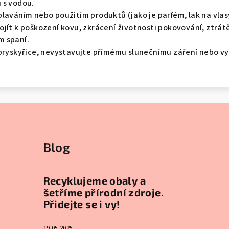
 s vodou.
laváním nebo použitím produktů (jako je parfém, lak na vlas
jít k poškození kovu, zkrácení životnosti pokovování, ztrátě
m spaní.
 pryskyřice, nevystavujte přímému slunečnímu záření nebo 
Blog
Recyklujeme obaly a
šetříme přírodní zdroje.
Přidejte se i vy!
19.05.2025