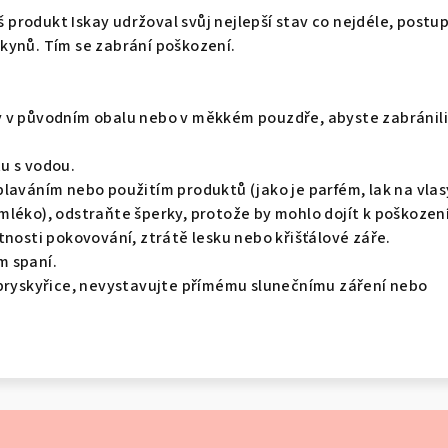
áš produkt Iskay udržoval svůj nejlepší stav co nejdéle, postu
kynů. Tím se zabrání poškození.
 v původním obalu nebo v měkkém pouzdře, abyste zabránili
u s vodou.
laváním nebo použitím produktů (jako je parfém, lak na vlas
mléko), odstraňte šperky, protože by mohlo dojít k poškozen
tnosti pokovování, ztrátě lesku nebo křišťálové záře.
m spaní.
 pryskyřice, nevystavujte přímému slunečnímu záření nebo