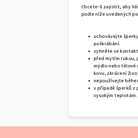
Chcete-li zajistit, aby V
podle níže uvedených po
uchovávejte šperky
poškrábání.
vyhněte se kontakt
před mytím rukou, p
mýdlo nebo tělové 
kovu, zkrácení živo
nepoužívejte běhe
v případě šperků z
vysokým teplotám.