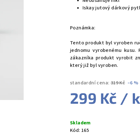
Neobsahuje nikl
0,0
Iskay jutový dárkový pyt
z
5
hvězdiček.
Poznámka:
Tento produkt byl vyroben ruč
jednomu vyrobenému kusu. P
zákazníka produkt vyrobit zn
který již byl vyroben.
standardní cena:
319 Kč
–6 %
299 Kč
/ 
Měrná
cena:
Skladem
Kód:
165