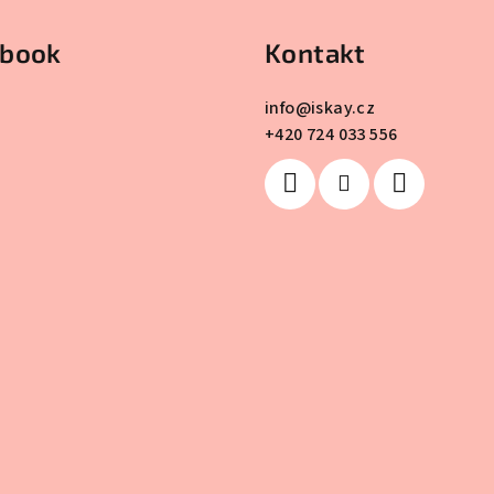
ebook
Kontakt
info
@
iskay.cz
+420 724 033 556