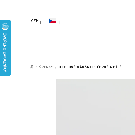
Přejít
na
obsah
CZK
/
ŠPERKY
/
OCELOVÉ NÁUŠNICE ČERNÉ A BÍLÉ
DOMŮ