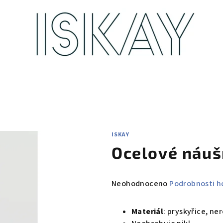
ISKAY
Ocelové náušn
Průměrné
Neohodnoceno
Podrobnosti h
hodnocení
produktu
Materiál
: pryskyřice, ne
je