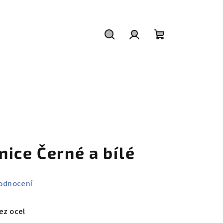
Hledat
Přihlášení
Nákupní
košík
ice Černé a bílé
odnocení
rez ocel