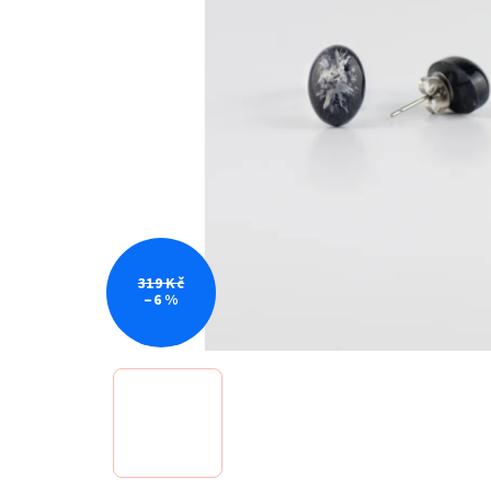
319 Kč
–6 %