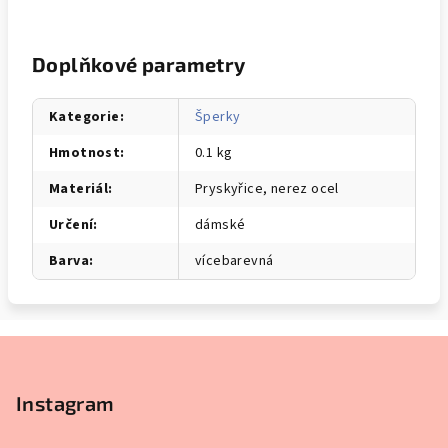
Doplňkové parametry
Kategorie
:
Šperky
Hmotnost
:
0.1 kg
Materiál
:
Pryskyřice, nerez ocel
Určení
:
dámské
Barva
:
vícebarevná
Z
á
p
Instagram
a