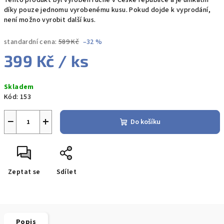
Tento produkt byl vyroben ručně v České republice a je unikátní
díky pouze jednomu vyrobenému kusu. Pokud dojde k vyprodání,
není možno vyrobit další kus.
standardní cena:
589 Kč
–32 %
399 Kč
/ ks
Měrná
Skladem
cena:
Kód:
153
−
+
Do košíku
Zeptat se
Sdílet
Popis