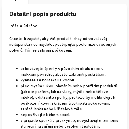
Detailní popis produktu
Péče a údržba
Chcete-li zajistit, aby Váš produkt Iskay udržoval svůj
nejlepší stav co nejdéle, postupujte podle níže uvedených
pokynů. Tím se zabrání poškození.
uchovávejte šperky v původním obalu nebo v
měkkém pouzdře, abyste zabránili poškrábání.
vyhněte se kontaktu s vodou.
před mytím rukou, plaváním nebo použitím produktů
(jako je parfém, lak na vlasy, mýdlo nebo tělové
mléko), odstraňte šperky, protože by mohlo dojít k
poškození kovu, zkrácení životnosti pokovování,
ztrátě lesku nebo křišťálové záře.
nepoužívejte během spaní.
v případě šperků z pryskyřice, nevystavujte přímému
slunečnímu záření nebo vysokým teplotám.