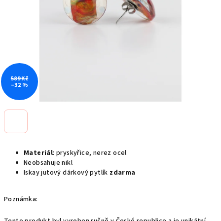
589 Kč
–32 %
Materiál
: pryskyřice, nerez ocel
Neobsahuje nikl
Iskay jutový dárkový pytlík
zdarma
Poznámka: