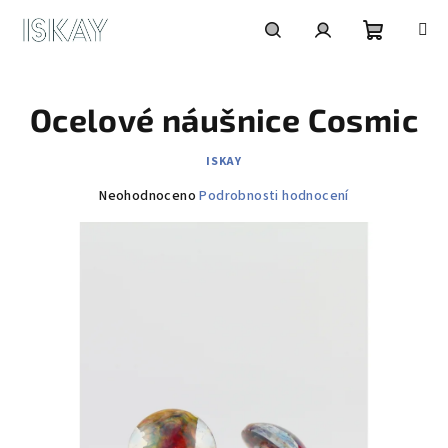
Přejít
na
obsah
Nákupní
Hledat
Přihlášení
Ocelové náušnice Cosmic
košík
ISKAY
Průměrné
Neohodnoceno
Podrobnosti hodnocení
hodnocení
produktu
je
0,0
z
5
hvězdiček.