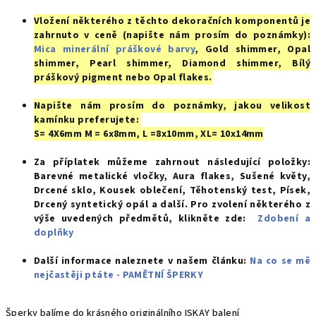
Vložení některého z těchto dekoračních komponentů je
zahrnuto v ceně (napište nám prosím do poznámky):
Mica minerální práškové barvy
, Gold shimmer, Opal
shimmer, Pearl shimmer, Diamond shimmer, Bílý
práškový pigment nebo Opal flakes.
Napište nám prosím do poznámky, jakou velikost
kamínku preferujete:
S= 4X6mm M = 6x8mm, L =8x10mm, XL= 10x14mm
Za příplatek můžeme zahrnout následující položky
:
Barevné metalické vločky, Aura flakes, Sušené květy,
Drcené sklo, Kousek oblečení, Těhotenský test, Písek,
Drcený syntetický opál a d
alší. Pro zvolení některého z
výše uvedených předmětů, klikněte zde:
Zdobení a
doplňky
Další informace naleznete v našem článku:
Na co se mě
nejčastěji ptáte - PAMĚTNÍ ŠPERKY
Šperky balíme do krásného originálního ISKAY balení