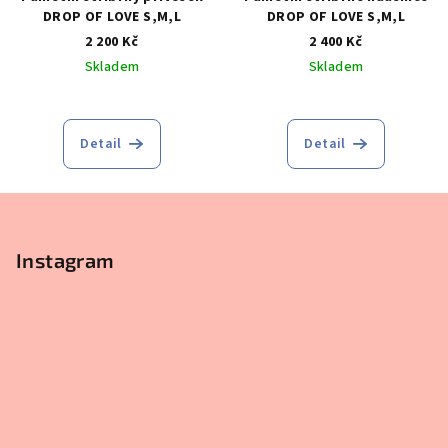
DROP OF LOVE S,M,L
DROP OF LOVE S,M,L
2 200 Kč
2 400 Kč
Skladem
Skladem
Detail
Detail
Z
á
p
Instagram
a
t
í