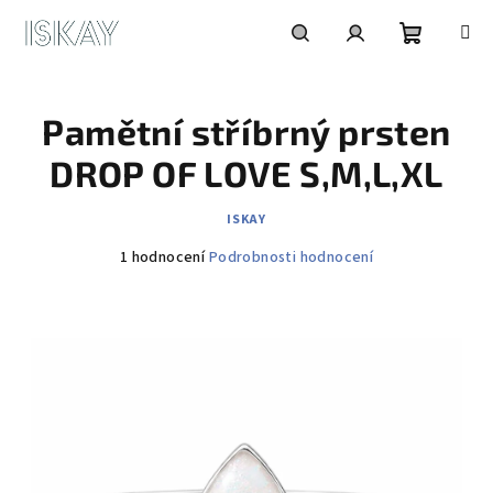
Přejít
na
obsah
Nákupní
Hledat
Přihlášení
Pamětní stříbrný prsten
košík
DROP OF LOVE S,M,L,XL
ISKAY
Průměrné
1 hodnocení
Podrobnosti hodnocení
hodnocení
produktu
je
5,0
z
5
hvězdiček.