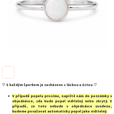
♡ S každým šperkem je zacházeno s láskou a úctou ♡
V případě popela prosíme, napiště nám do poznámky v
objednávce, zda bude popel viditelný nebo skrytý. V
případě, ze toto nebude v objednávce uvedeno,
budeme považovat automaticky popel jako viditelný.