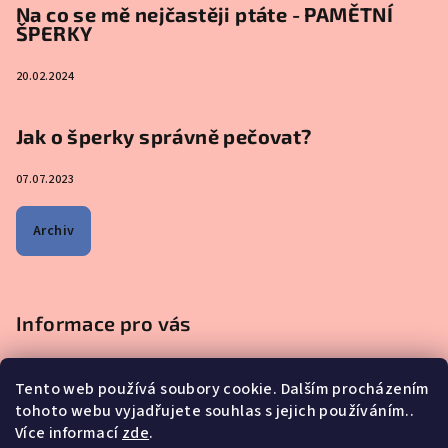
Na co se mě nejčastěji ptáte - PAMĚTNÍ
ŠPERKY
20.02.2024
Jak o šperky správně pečovat?
07.07.2023
Archiv
Informace pro vás
Obchodní podmínky
Tento web používá soubory cookie. Dalším procházením
Podmínky ochrany osobních údajů
tohoto webu vyjadřujete souhlas s jejich používáním..
Na co se mě nejčastěji ptáte - ŠPERKY Z MATEŘSKÉHO MLÉKA
Více informací
zde
.
Proč nakupovat u nás?