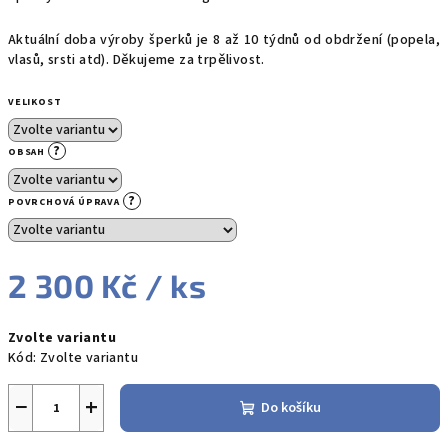
Aktuální doba výroby šperků je 8 až 10 týdnů od obdržení (popela,
vlasů, srsti atd). Děkujeme za trpělivost.
VELIKOST
?
OBSAH
?
POVRCHOVÁ ÚPRAVA
2 300 Kč
/ ks
Měrná
Zvolte variantu
cena:
Kód:
Zvolte variantu
−
+
Do košíku