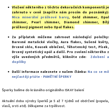
Vložení některého z těchto dekoračních komponentů je
zahrnuto v ceně (napište nám prosím do poznámky):
Mica minerální práškové barvy
, Gold shimmer, Opal
shimmer, Pearl shimmer, Diamond shimmer, Bílý
práškový pigment nebo Opal flakes.
Za příplatek můžeme zahrnout následující položky
:
Barevné metalické vločky, Aura flakes, Sušené květy,
Drcené sklo, Kousek oblečení, Těhotenský test, Písek,
Drcený syntetický opál a d
alší. Pro zvolení některého z
výše uvedených předmětů, klikněte zde:
Zdobení a
doplňky
Další informace naleznete v našem článku:
Na co se mě
nejčastěji ptáte - PAMĚTNÍ ŠPERKY
Šperky balíme do krásného originálního ISKAY balení
Aktuální doba výroby šperků je 5 až 7 týdnů od obdržení (popela,
vlasů, srsti atd). Děkujeme za trpělivost.