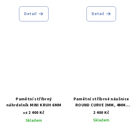
Průměrné
hodnocení
produktu
Detail
Detail
je
4,7
z
5
hvězdiček.
Pamětní stříbrný
Pamětní stříbrné náušnice
náhrdelník MINI KRUH 6MM
ROUND CURVE 3MM, 4MM,
5MM, 6MM, 7MM, 8MM, 9MM,
2 400 Kč
2 400 Kč
od
10MM
Skladem
Skladem