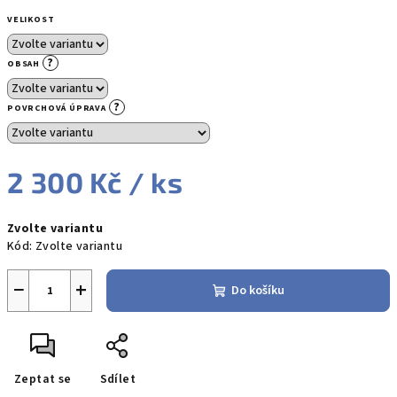
VELIKOST
?
OBSAH
?
POVRCHOVÁ ÚPRAVA
2 300 Kč
/ ks
Měrná
Zvolte variantu
cena:
Kód:
Zvolte variantu
−
+
Do košíku
Zeptat se
Sdílet