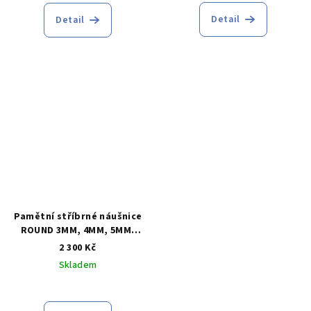
Detail
Detail
Pamětní stříbrné náušnice
ROUND 3MM, 4MM, 5MM,
6MM, 7MM, 8MM, 9MM,
2 300 Kč
10MM
Skladem
Průměrné
hodnocení