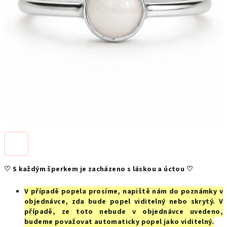
♡ S každým šperkem je zacházeno s láskou a úctou ♡
V případě popela prosíme, napiště nám do poznámky v
objednávce, zda bude popel viditelný nebo skrytý. V
případě, ze toto nebude v objednávce uvedeno,
budeme považovat automaticky popel jako viditelný.