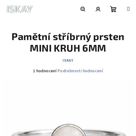
Přejít
na
obsah
Nákupní
Hledat
Přihlášení
Pamětní stříbrný prsten
košík
MINI KRUH 6MM
ISKAY
Průměrné
1 hodnocení
Podrobnosti hodnocení
hodnocení
produktu
je
5,0
z
5
hvězdiček.