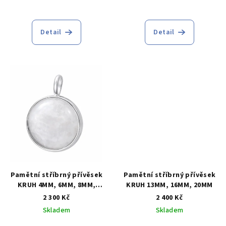
Průměrné
hodnocení
produktu
Detail
Detail
je
5,0
z
5
hvězdiček.
Pamětní stříbrný přívěsek
Pamětní stříbrný přívěsek
KRUH 4MM, 6MM, 8MM,
KRUH 13MM, 16MM, 20MM
12MM, 16MM, 20MM
2 300 Kč
2 400 Kč
Skladem
Skladem