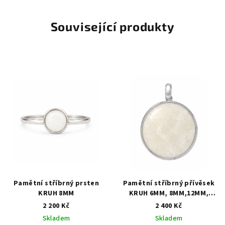
Související produkty
Pamětní stříbrný prsten
Pamětní stříbrný přívěsek
KRUH 8MM
KRUH 6MM, 8MM,12MM,
16MM, 20MM
2 200 Kč
2 400 Kč
Skladem
Skladem