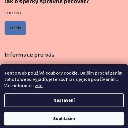
Jak o šperky správně pečovat?
07.07.2023
Archiv
Informace pro vás
Obchodní podmínky
Tento web používá soubory cookie. Dalším procházením
Podmínky ochrany osobních údajů
tohoto webu vyjadřujete souhlas s jejich používáním..
Na co se mě nejčastěji ptáte - ŠPERKY Z MATEŘSKÉHO MLÉKA
Více informací
zde
.
Proč nakupovat u nás?
Reklamace, výměna a vrácení zboží
Nastavení
Copyright 2026
iskay.cz
. Všechna práva vyhrazena.
Souhlasím
Vytvořil Shoptet