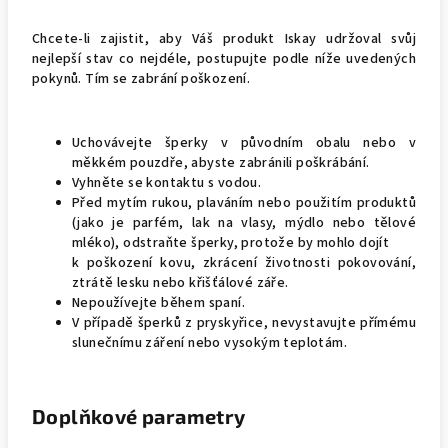
Chcete-li zajistit, aby Váš produkt Iskay udržoval svůj
nejlepší stav co nejdéle, postupujte podle níže uvedených
pokynů. Tím se zabrání poškození.
Uchovávejte šperky v původním obalu nebo v
měkkém pouzdře, abyste zabránili poškrábání.
Vyhněte se kontaktu s vodou.
Před mytím rukou, plaváním nebo použitím produktů
(jako je parfém, lak na vlasy, mýdlo nebo tělové
mléko), odstraňte šperky, protože by mohlo dojít
k poškození kovu, zkrácení životnosti pokovování,
ztrátě lesku nebo křišťálové záře.
Nepoužívejte během spaní.
V případě šperků z pryskyřice, nevystavujte přímému
slunečnímu záření nebo vysokým teplotám.
Doplňkové parametry