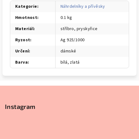
Kategorie
:
Náhrdelníky a přívěsky
Hmotnost
:
0.1 kg
Materiál
:
stříbro, pryskyřice
Ryzost
:
Ag 925/1000
Určení
:
dámské
Barva
:
bílá, zlatá
Z
á
p
Instagram
a
t
í