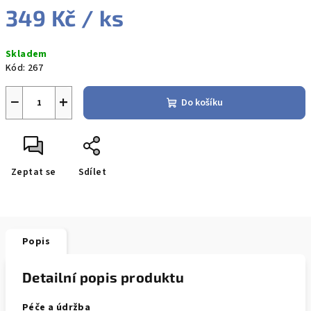
349 Kč
/ ks
Měrná
Skladem
cena:
Kód:
267
−
+
Do košíku
Zeptat se
Sdílet
Popis
Detailní popis produktu
Péče a údržba