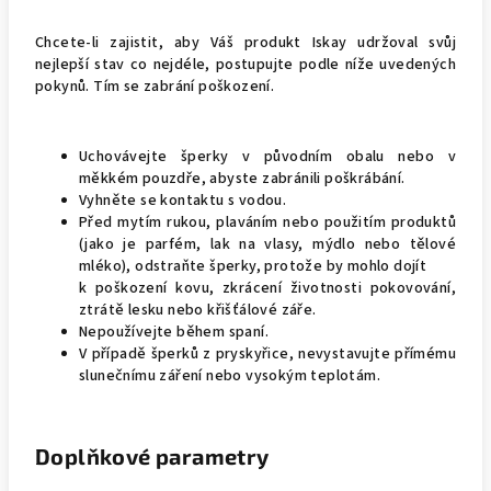
Chcete-li zajistit, aby Váš produkt Iskay udržoval svůj
nejlepší stav co nejdéle, postupujte podle níže uvedených
pokynů. Tím se zabrání poškození.
Uchovávejte šperky v původním obalu nebo v
měkkém pouzdře, abyste zabránili poškrábání.
Vyhněte se kontaktu s vodou.
Před mytím rukou, plaváním nebo použitím produktů
(jako je parfém, lak na vlasy, mýdlo nebo tělové
mléko), odstraňte šperky, protože by mohlo dojít
k poškození kovu, zkrácení životnosti pokovování,
ztrátě lesku nebo křišťálové záře.
Nepoužívejte během spaní.
V případě šperků z pryskyřice, nevystavujte přímému
slunečnímu záření nebo vysokým teplotám.
Doplňkové parametry