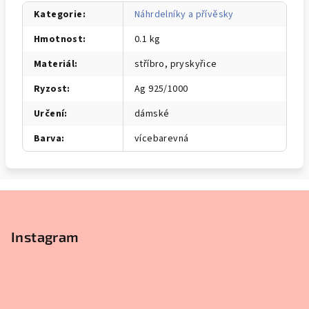
Kategorie
:
Náhrdelníky a přívěsky
Hmotnost
:
0.1 kg
Materiál
:
stříbro, pryskyřice
Ryzost
:
Ag 925/1000
Určení
:
dámské
Barva
:
vícebarevná
Z
á
p
Instagram
a
t
í