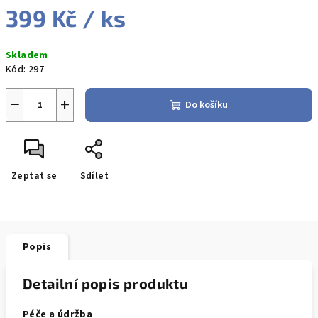
399 Kč
/ ks
Měrná
Skladem
cena:
Kód:
297
−
+
Do košíku
Zeptat se
Sdílet
Popis
Detailní popis produktu
Péče a údržba