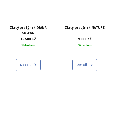
Zlatý prstýnek DIANA
Zlatý prstýnek NATURE
CROWN
15 500 Kč
9 800 Kč
Skladem
Skladem
Průměrné
Průměrné
hodnocení
hodnocení
produktu
produktu
Detail
Detail
je
je
5,0
3,7
z
z
5
5
hvězdiček.
hvězdiček.