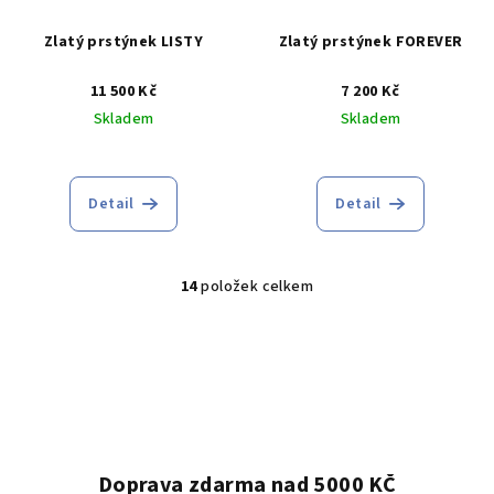
Zlatý prstýnek LISTY
Zlatý prstýnek FOREVER
11 500 Kč
7 200 Kč
Skladem
Skladem
Průměrné
Průměrné
hodnocení
hodnocení
produktu
produktu
Detail
Detail
je
je
4,3
4,2
z
z
5
14
položek celkem
5
O
hvězdiček.
hvězdiček.
v
l
á
d
a
c
í
Doprava zdarma nad 5000 KČ