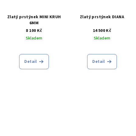
Zlatý prstýnek MINI KRUH
Zlatý prstýnek DIANA
6MM
8 100 Kč
14 500 Kč
Skladem
Skladem
Průměrné
Průměrné
hodnocení
hodnocení
produktu
produktu
Detail
Detail
je
je
3,6
4,6
z
z
5
5
hvězdiček.
hvězdiček.