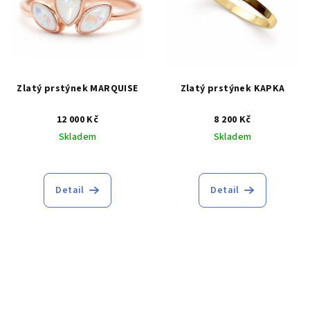
Zlatý prstýnek MARQUISE
Zlatý prstýnek KAPKA
12 000 Kč
8 200 Kč
Skladem
Skladem
Průměrné
Průměrné
hodnocení
hodnocení
produktu
produktu
Detail
Detail
je
je
5,0
5,0
z
z
5
5
hvězdiček.
hvězdiček.