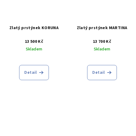
Zlatý prstýnek KORUNA
Zlatý prstýnek MARTINA
13 500 Kč
13 700 Kč
Skladem
Skladem
Průměrné
Průměrné
hodnocení
hodnocení
produktu
produktu
Detail
Detail
je
je
4,5
5,0
z
z
5
5
hvězdiček.
hvězdiček.