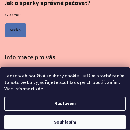
Jak o šperky správně pečovat?
07.07.2023
Archiv
Informace pro vás
Obchodní podmínky
Tento web používá soubory cookie. Dalším procházením
Podmínky ochrany osobních údajů
tohoto webu vyjadřujete souhlas s jejich používáním..
Na co se mě nejčastěji ptáte - ŠPERKY Z MATEŘSKÉHO MLÉKA
Více informací
zde
.
Proč nakupovat u nás?
Reklamace, výměna a vrácení zboží
Nastavení
Copyright 2026
iskay.cz
. Všechna práva vyhrazena.
Souhlasím
Vytvořil Shoptet