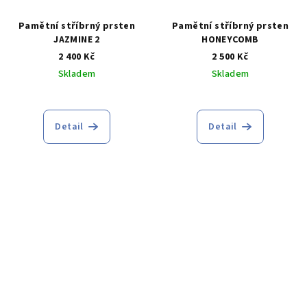
Pamětní stříbrný prsten
Pamětní stříbrný prsten
JAZMINE 2
HONEYCOMB
2 400 Kč
2 500 Kč
Skladem
Skladem
Průměrné
hodnocení
produktu
Detail
Detail
je
5,0
z
5
hvězdiček.