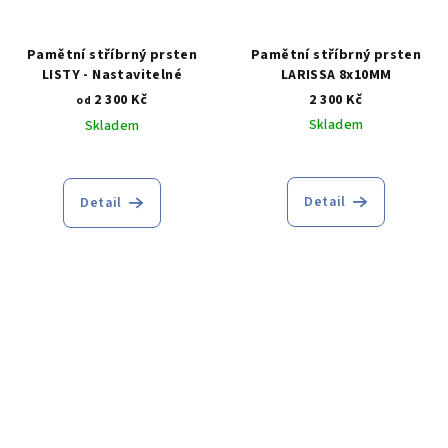
Pamětní stříbrný prsten
Pamětní stříbrný prsten
LISTY - Nastavitelné
LARISSA 8x10MM
2 300 Kč
2 300 Kč
od
Skladem
Skladem
Průměrné
hodnocení
produktu
Detail
Detail
je
5,0
z
5
hvězdiček.