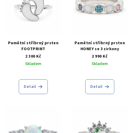
i
d
s
u
p
k
r
t
o
ů
d
Pamětní stříbrný prsten
Pamětní stříbrný prsten
FOOTPRINT
HONEY se 3 zirkony
u
2 300 Kč
2 990 Kč
k
Skladem
Skladem
t
ů
Detail
Detail