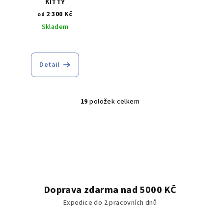
KITTY
2 300 Kč
od
Skladem
Průměrné
hodnocení
produktu
Detail
je
4,5
z
5
19
položek celkem
O
hvězdiček.
v
l
á
d
a
c
í
Doprava zdarma nad 5000 KČ
p
Expedice do 2 pracovních dnů
r
v