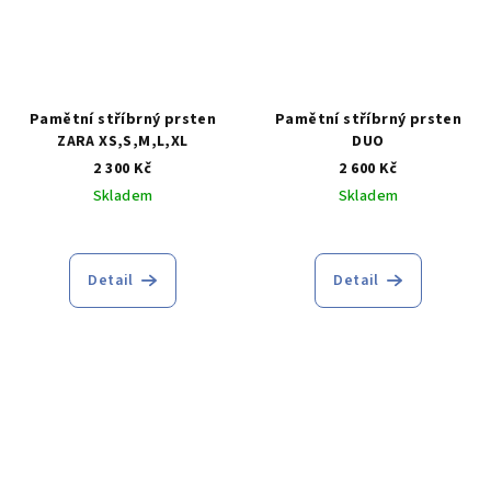
Pamětní stříbrný prsten
Pamětní stříbrný prsten
ZARA XS,S,M,L,XL
DUO
2 300 Kč
2 600 Kč
Skladem
Skladem
Průměrné
hodnocení
produktu
Detail
Detail
je
5,0
z
5
hvězdiček.