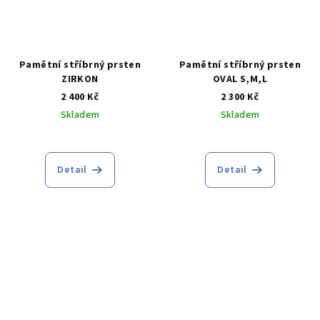
Pamětní stříbrný prsten
Pamětní stříbrný prsten
ZIRKON
OVAL S,M,L
2 400 Kč
2 300 Kč
Skladem
Skladem
Průměrné
hodnocení
produktu
Detail
Detail
je
5,0
z
5
hvězdiček.