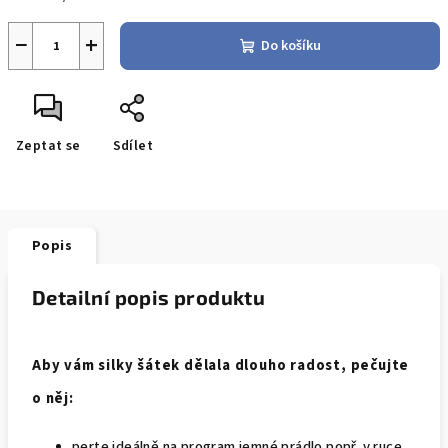
−
+
Do košíku
Zeptat se
Sdílet
Popis
Detailní popis produktu
Aby vám silky šátek dělala dlouho radost, pečujte
o něj:
perte ideálně na program jemné prádlo popř. v ruce