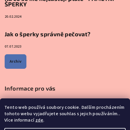
ŠPERKY
20.02.2024
Jak o šperky správně pečovat?
07.07.2023
Archiv
Informace pro vás
Obchodní podmínky
Tento web používá soubory cookie. Dalším procházením
Podmínky ochrany osobních údajů
tohoto webu vyjadřujete souhlas s jejich používáním..
Na co se mě nejčastěji ptáte - ŠPERKY Z MATEŘSKÉHO MLÉKA
Více informací
zde
.
Proč nakupovat u nás?