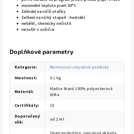
maximální teplota praní 30°C
ždímání na nižší otáčky
žehlení na nízký stupeň - hedvábí
nebělit, chemicky nečistit
nesušit v sušičce
Doplňkové parametry
Kategorie
:
Montessori smyslové pomůcky
Hmotnost
:
0.1 kg
hladce tkaná 100% polyesterová
Materiál
:
látka
Certifikáty
:
CE
Doporučený
od 2 let
věk
:
Open-ended hra, smyslová aktivita,