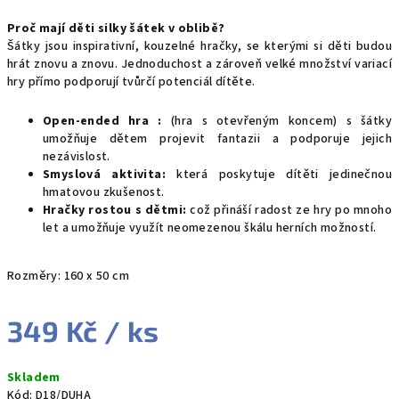
Proč mají děti silky šátek v oblibě?
Šátky jsou inspirativní, kouzelné hračky, se kterými si děti budou
hrát znovu a znovu. Jednoduchost a zároveň velké množství variací
hry přímo podporují tvůrčí potenciál dítěte.
Open-ended hra :
(hra s otevřeným koncem) s šátky
umožňuje dětem projevit fantazii a podporuje jejich
nezávislost.
Smyslová aktivita:
která poskytuje dítěti jedinečnou
hmatovou zkušenost.
Hračky rostou s dětmi:
což přináší radost ze hry po mnoho
let a umožňuje využít neomezenou škálu herních možností.
Rozměry: 160 x 50 cm
349 Kč
/ ks
Měrná
Skladem
cena:
Kód:
D18/DUHA