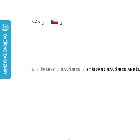
Přejít
na
obsah
CZK
/
ŠPERKY
/
NÁUŠNICE
/
STŘÍBRNÉ NÁUŠNICE ANDĚL
DOMŮ