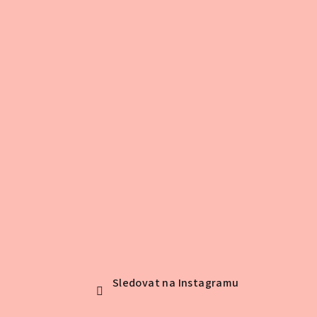
t
í
Sledovat na Instagramu