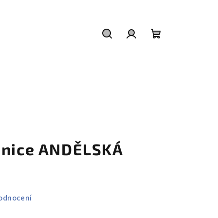
Hledat
Přihlášení
Nákupní
košík
šnice ANDĚLSKÁ
odnocení