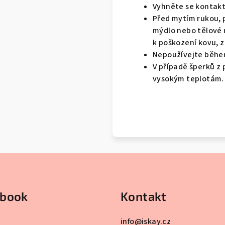
Vyhněte se kontakt
Před mytím rukou, p
mýdlo nebo tělové 
k poškození kovu, z
Nepoužívejte běhe
V případě šperků z
vysokým teplotám.
ebook
Kontakt
info
@
iskay.cz