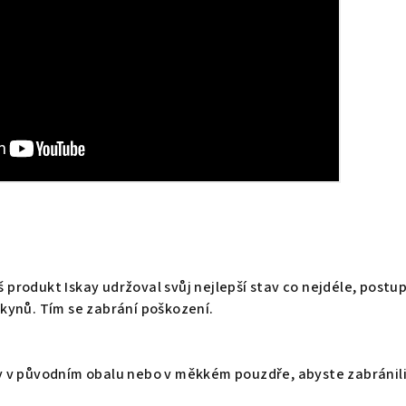
áš produkt Iskay udržoval svůj nejlepší stav co nejdéle, postu
kynů. Tím se zabrání poškození.
 v původním obalu nebo v měkkém pouzdře, abyste zabránil