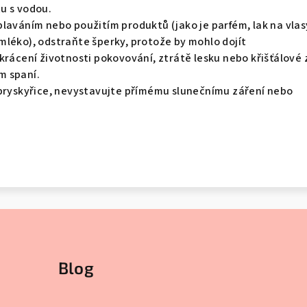
u s vodou.
laváním nebo použitím produktů (jako je parfém, lak na vlas
mléko), odstraňte šperky, protože by mohlo dojít
krácení životnosti pokovování, ztrátě lesku nebo křišťálové 
m spaní.
 pryskyřice, nevystavujte přímému slunečnímu záření nebo
Blog