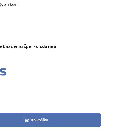
0, zirkon
ke každému šperku
zdarma
ks
Do košíku