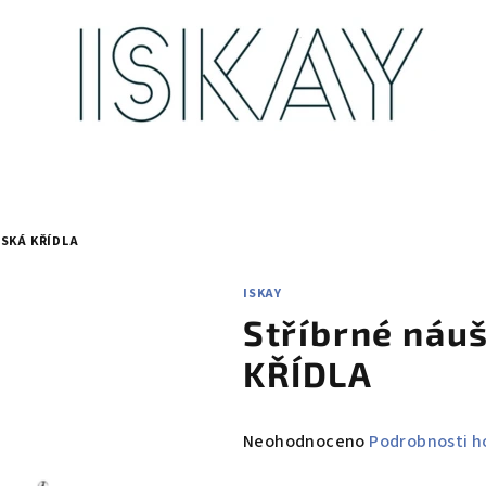
SKÁ KŘÍDLA
ISKAY
Stříbrné náu
KŘÍDLA
Průměrné
Neohodnoceno
Podrobnosti h
hodnocení