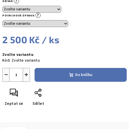
?
OBSAH
?
POVRCHOVÁ ÚPRAVA
2 500 Kč
/ ks
Měrná
Zvolte variantu
cena:
Kód:
Zvolte variantu
−
+
Do košíku
Zeptat se
Sdílet