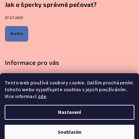
Jak o šperky správně pečovat?
07.07.2023
Archiv
Informace pro vás
Obchodní podmínky
Tento web používá soubory cookie. Dalším procházením
Podmínky ochrany osobních údajů
tohoto webu vyjadřujete souhlas s jejich používáním..
Na co se mě nejčastěji ptáte - ŠPERKY Z MATEŘSKÉHO MLÉKA
Více informací
zde
.
Proč nakupovat u nás?
Reklamace, výměna a vrácení zboží
Nastavení
Copyright 2026
iskay.cz
. Všechna práva vyhrazena.
Souhlasím