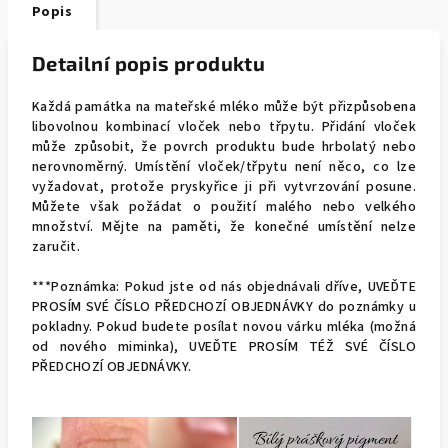
Popis
Detailní popis produktu
Každá památka na mateřské mléko může být přizpůsobena
libovolnou kombinací vloček nebo třpytu. Přidání vloček
může způsobit, že povrch produktu bude hrbolatý nebo
nerovnoměrný. Umístění vloček/třpytu není něco, co lze
vyžadovat, protože pryskyřice ji při vytvrzování posune.
Můžete však požádat o použití malého nebo velkého
množství. Mějte na paměti, že konečné umístění nelze
zaručit.
***Poznámka: Pokud jste od nás objednávali dříve, UVEĎTE
PROSÍM SVÉ ČÍSLO PŘEDCHOZÍ OBJEDNÁVKY do poznámky u
pokladny. Pokud budete posílat novou várku mléka (možná
od nového miminka), UVEĎTE PROSÍM TÉŽ SVÉ ČÍSLO
PŘEDCHOZÍ OBJEDNÁVKY.