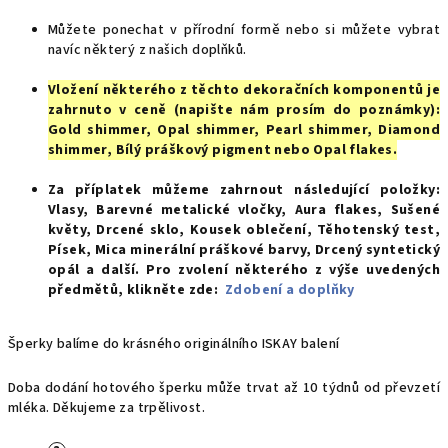
Můžete ponechat v přírodní formě nebo si můžete vybrat
navíc některý z našich doplňků.
Vložení některého z těchto dekoračních komponentů je
zahrnuto v ceně (napište nám prosím do poznámky):
Gold shimmer, Opal shimmer, Pearl shimmer, Diamond
shimmer, Bílý práškový pigment nebo Opal flakes.
Za příplatek můžeme zahrnout následující položky
:
Vlasy, Barevné metalické vločky, Aura flakes, Sušené
květy, Drcené sklo, Kousek oblečení, Těhotenský test,
Písek, Mica minerální práškové barvy, Drcený syntetický
opál a d
alší. Pro zvolení některého z výše uvedených
předmětů, klikněte zde:
Zdobení a doplňky
Šperky balíme do krásného originálního ISKAY balení
Doba dodání hotového šperku může trvat až 10 týdnů od převzetí
mléka. Děkujeme za trpělivost.