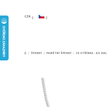
Přejít
na
obsah
CZK
/
ŠPERKY
/
PAMĚTNÍ ŠPERKY
/
ZE STŘÍBRA - AG 925
DOMŮ