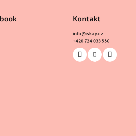
ebook
Kontakt
info
@
iskay.cz
+420 724 033 556