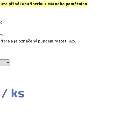
ouze při nákupu šperku z MM nebo pamětního
00
cm
tříbra a je označený puncem ryzosti 925.
/ ks