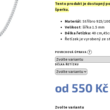
produktu
Tento produkt je dostupný p
je
šperku.
0,0
z
Materiál
: Stříbro 925/10
5
Velikost
: šířka 1.5 mm
hvězdiček.
Délka řetízku:
40 cm,45
Řetízek je vyrobený ze s
?
POVRCHOVÁ ÚPRAVA
DÉLKA ŘETÍZKU
od
550 Kč
Měrná
cena:
Zvolte variantu