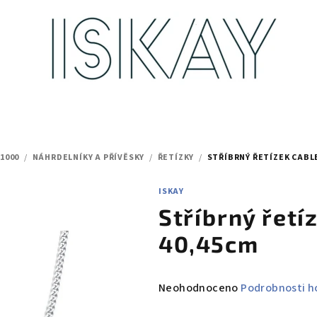
/1000
/
NÁHRDELNÍKY A PŘÍVĚSKY
/
ŘETÍZKY
/
STŘÍBRNÝ ŘETÍZEK CABLE
ISKAY
Stříbrný řetí
40,45cm
Průměrné
Neohodnoceno
Podrobnosti h
hodnocení