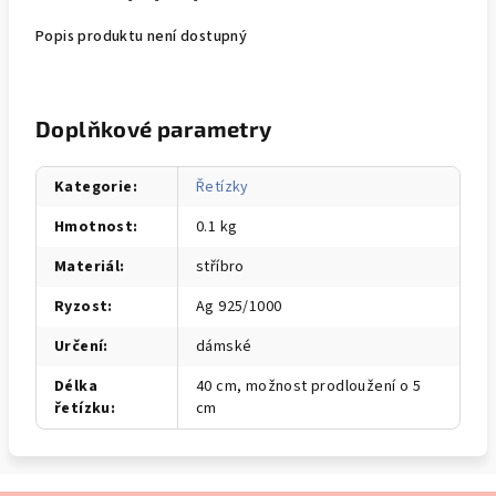
Popis produktu není dostupný
Doplňkové parametry
Kategorie
:
Řetízky
Hmotnost
:
0.1 kg
Materiál
:
stříbro
Ryzost
:
Ag 925/1000
Určení
:
dámské
Délka
40 cm, možnost prodloužení o 5
řetízku
:
cm