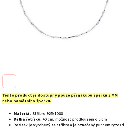
Tento produkt je dostupný pouze při nákupu šperku z MM
nebo pamětního šperku.
Materiál
: Stříbro 925/1000
Délka řetízku:
40 cm, možnost prodloužení o 5 cm
Řetízek je vyrobený ze stříbra a je označený puncem ryzosti