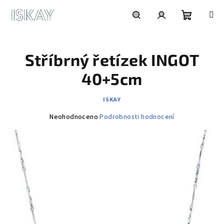
Přejít
na
obsah
Nákupní
Hledat
Přihlášení
Stříbrný řetízek INGOT
košík
40+5cm
ISKAY
Průměrné
Neohodnoceno
Podrobnosti hodnocení
hodnocení
produktu
je
0,0
z
5
hvězdiček.