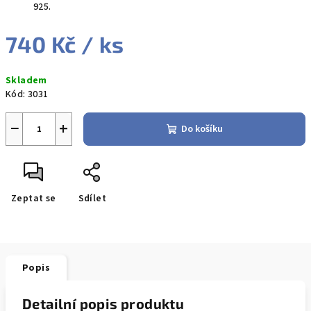
925.
740 Kč
/ ks
Měrná
Skladem
cena:
Kód:
3031
−
+
Do košíku
Zeptat se
Sdílet
Popis
Detailní popis produktu