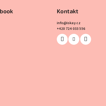
ebook
Kontakt
info
@
iskay.cz
+420 724 033 556