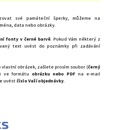
lizovat své památeční šperky, můžeme na
 jména, data nebo obrázky.
ní fonty v černé barvě
. Pokud Vám některý z
ovaný text uvést do poznámky při zadávání
o vlastní obrázek, zašlete prosím soubor (
černý
) ve formátu
obrázku nebo PDF
na e-mail
e uvést
číslo Vaší objednávky
.
ks