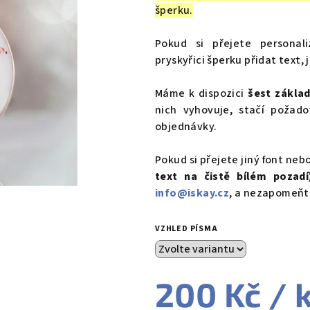
je
šperku.
0,0
z
Pokud si přejete persona
5
pryskyřici šperku přidat text,
hvězdiček.
Máme k dispozici
šest základ
nich vyhovuje, stačí požad
objednávky.
Pokud si přejete jiný font neb
text na čistě bílém pozadí
info@iskay.cz
, a nezapomeňt
VZHLED PÍSMA
200 Kč
/ 