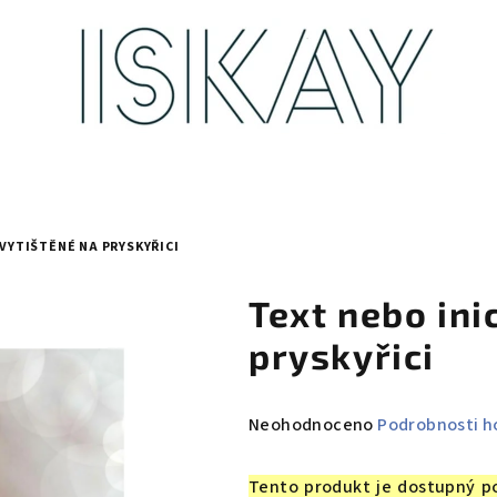
 VYTIŠTĚNÉ NA PRYSKYŘICI
Text nebo ini
pryskyřici
Průměrné
Neohodnoceno
Podrobnosti h
hodnocení
produktu
Tento produkt je dostupný p