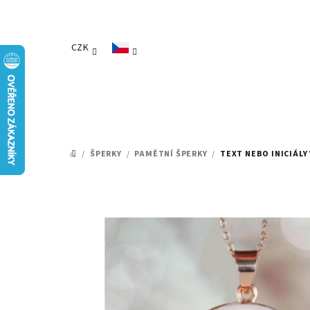
Přejít
na
obsah
CZK
/
ŠPERKY
/
PAMĚTNÍ ŠPERKY
/
TEXT NEBO INICIÁLY
DOMŮ