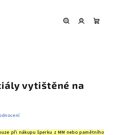
Hledat
Přihlášení
Nákupní
košík
ciály vytištěné na
odnocení
ouze při nákupu šperku z MM nebo pamětního