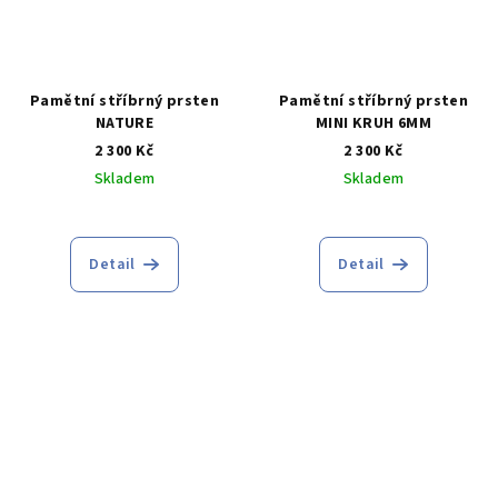
Pamětní stříbrný prsten
Pamětní stříbrný prsten
NATURE
MINI KRUH 6MM
2 300 Kč
2 300 Kč
Skladem
Skladem
Průměrné
hodnocení
produktu
Detail
Detail
je
5,0
z
5
hvězdiček.