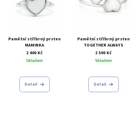
Pamětní stříbrný prsten
Pamětní stříbrný prsten
MAMINKA
TOGETHER ALWAYS
2 400 Kč
2 500 Kč
Skladem
Skladem
Průměrné
hodnocení
produktu
Detail
Detail
je
5,0
z
5
hvězdiček.