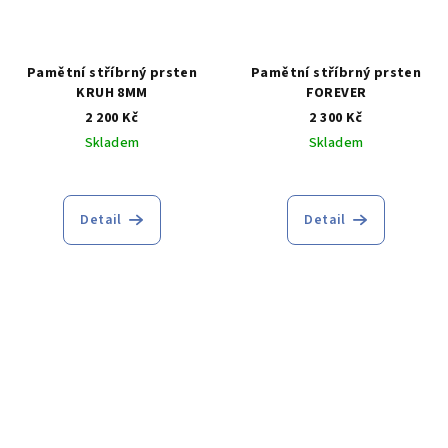
Pamětní stříbrný prsten
Pamětní stříbrný prsten
KRUH 8MM
FOREVER
2 200 Kč
2 300 Kč
Skladem
Skladem
Průměrné
hodnocení
produktu
Detail
Detail
je
5,0
z
5
hvězdiček.