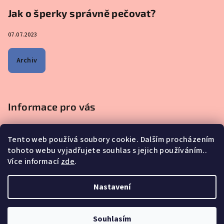
Jak o šperky správně pečovat?
07.07.2023
Archiv
Informace pro vás
Obchodní podmínky
Tento web používá soubory cookie. Dalším procházením
Podmínky ochrany osobních údajů
tohoto webu vyjadřujete souhlas s jejich používáním..
Na co se mě nejčastěji ptáte - ŠPERKY Z MATEŘSKÉHO MLÉKA
Více informací
zde
.
Proč nakupovat u nás?
Reklamace, výměna a vrácení zboží
Nastavení
Copyright 2026
iskay.cz
. Všechna práva vyhrazena.
Souhlasím