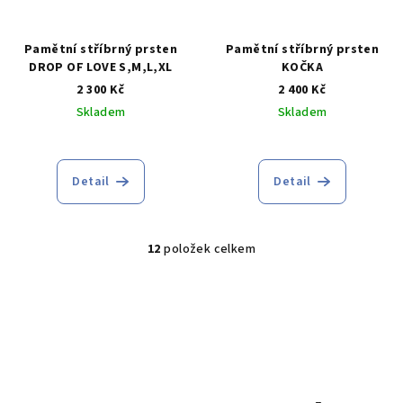
Pamětní stříbrný prsten
Pamětní stříbrný prsten
DROP OF LOVE S,M,L,XL
KOČKA
2 300 Kč
2 400 Kč
Skladem
Skladem
Průměrné
hodnocení
produktu
Detail
Detail
je
5,0
z
5
12
položek celkem
O
hvězdiček.
v
l
á
d
a
c
í